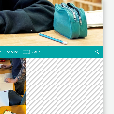
Service
🇩🇪 → 🌐