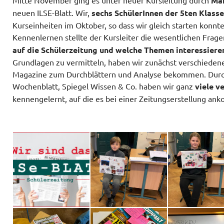
Mitte November ging es unter neuer Kursleitung durch
Ma
neuen ILSE-Blatt. Wir,
sechs SchülerInnen der 5ten Klass
Kurseinheiten im Oktober, so dass wir gleich starten konn
Kennenlernen stellte der Kursleiter die wesentlichen Frag
auf die Schülerzeitung und welche Themen interessiere
Grundlagen zu vermitteln, haben wir zunächst verschieden
Magazine zum Durchblättern und Analyse bekommen. Durch
Wochenblatt, Spiegel Wissen & Co. haben wir ganz
viele v
kennengelernt, auf die es bei einer Zeitungserstellung an