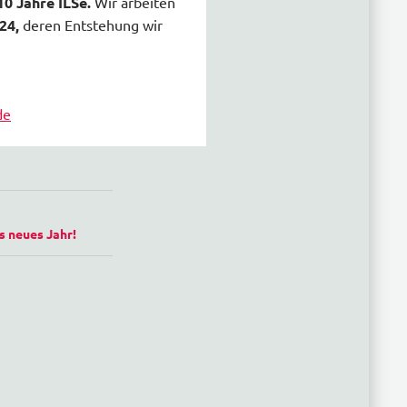
0 Jahre ILSe.
Wir arbeiten
/24,
deren Entstehung wir
de
s neues Jahr!