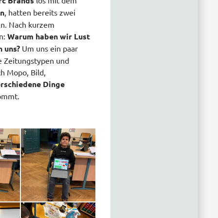
rc Brands
los mit dem
en
, hatten bereits zwei
ten. Nach kurzem
en:
Warum haben wir Lust
n uns?
Um uns ein paar
e Zeitungstypen und
 Mopo, Bild,
erschiedene Dinge
kommt.