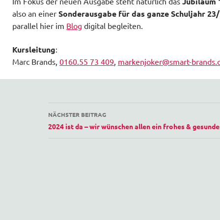
Im Fokus der neuen Ausgabe steht natürlich das
Jubiläum 1
also an einer
Sonderausgabe für das ganze Schuljahr 23
parallel hier im
Blog
digital begleiten.
Kursleitung
:
Marc Brands,
0160.55 73 409
,
markenjoker@smart-brands.
Beitragsnavigation
NÄCHSTER BEITRAG
2024 ist da ­– wir wünschen allen ein frohes & gesunde